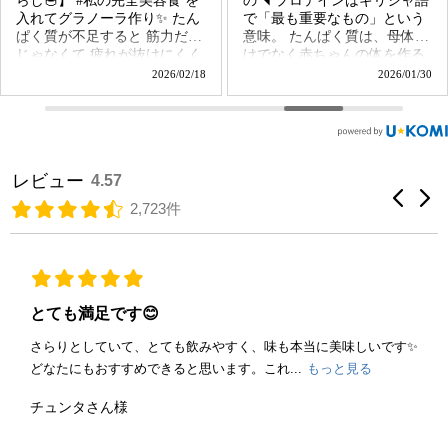
の◥ プロテインはギリシャ語
サダーの感謝会にお招きいた
で「最も重要なもの」という
だきました🌿 都内で活躍され
意味。 たんぱく質は、母体だ
ているウェルネス業界の方々
けでなく赤ちゃんの体を作る
と、同じテーブルを囲んでい
ほとんどの材料になります🪿
ることが不思議でなりません
2026/01/30
2025/12/14
「私の完全美容食」は、 たん
でしたが 同じ想いを持つ仲間
ぱく質だけでなく ・鉄分 ・
の存在を感じられて、こころ
葉酸 ・食物繊維 ・カルシウ
温かな時間でした🫧 普段、野
ム ・ビタミンB6 ・カリウム
生の遊びをする事が多い私に
・マグネシウム ・イソフラボ
とって ビンゴ大会は10年以上
レビュー
4.57
ン など 女性の体に必要な栄
ぶり！笑 けん先生が、数字の
養素が補給できます🌱 そして
穴をぶち破いていて可愛かっ
2,723件
①安心な国産原料 ②マイクロ
た🤭 豪華な美容液のプレゼン
パウダー化されて溶けやすい
トをいただいたので これを気
③ホットでもアイスでも楽し
に「美肌モードスイッチ」入
める ④黒糖きな粉味で美味し
れてみよう💡かな？ そして、
い ⑤プロテイン苦手な方でも
じゃんけん大会でまさかの勝
飲みやすい ⑥女性の体に嬉し
ち残り✋笑 ソイプロテインの
とても満足です😊
い栄養素 甘いのが苦手
専用のかわいいボトルをいた
な方はお水で割るのもおすす
さらりとしていて、とても飲みやすく、味も本当に美味しいです✨
だきました✨🙇‍♀️ 私は
めです☕︎ 初回限定🔰お得な
どなたにもおすすめできると思います。これ...
kenkobi_jp さんのソイプロテ
もっと見る
クーポン配布中！ ・私の
インを日々の食事の一部とし
完全美容食×2袋 ・専用シェイ
て本当に信頼していて、小腹
チュンタさん様
カー瓶 ・専用計量スプーン
が空いた時などに、お湯で溶
・深煎り黒豆フレーバー クー
いて飲んでいます☺️ 国産の材