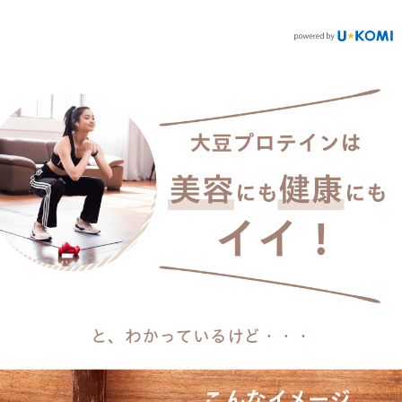
ポンコード「thanks164」入力
料・無添加・植物性で身体に
で¥1000オフ！ ご購入は
もやさしくて、ほっとする味
familia_jca ハイライトから🔗
○ お子さまでも飲めるし、パ
ンケーキに入れて焼いても美
味しい😋 → kenkobi_jp さんの
サイトからチェックできま
す。 気になる方はプロフィー
ルのリンクからどうぞ○ #私の
完全美容食 #国産 #無添加