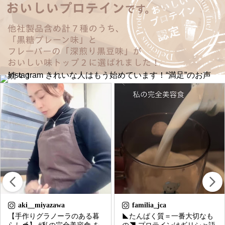
familia_jca
yoginiemi
◣たんぱく質＝一番大切なも
先日、ソイプロテインアンバ